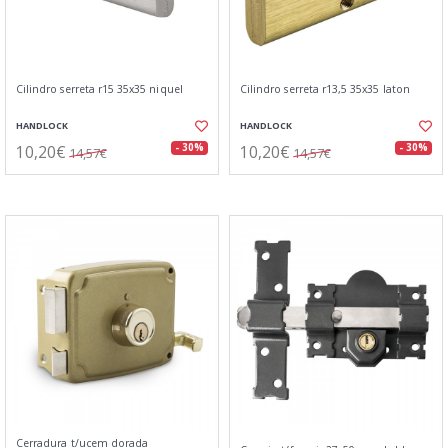
Cilindro serreta r15 35x35 niquel
Cilindro serreta r13,5 35x35 laton
HANDLOCK
HANDLOCK
10,20€
10,20€
- 30%
- 30%
14,57€
14,57€
Cerradura t/ucem dorada