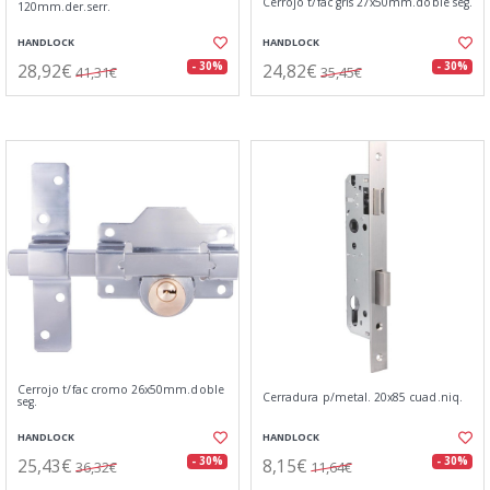
Cerrojo t/fac gris 27x50mm.doble seg.
120mm.der.serr.
HANDLOCK
HANDLOCK
28,92€
24,82€
- 30%
- 30%
41,31€
35,45€
Cerrojo t/fac cromo 26x50mm.doble
Cerradura p/metal. 20x85 cuad.niq.
seg.
HANDLOCK
HANDLOCK
25,43€
8,15€
- 30%
- 30%
36,32€
11,64€