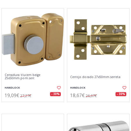
Cerradura t/ucem beige
Cerrojo dorado 27x50mm.serreta
25x50mm.pom.serr.
HANDLOCK
HANDLOCK
19,09€
18,67€
- 30%
- 30%
27,27€
26,67€