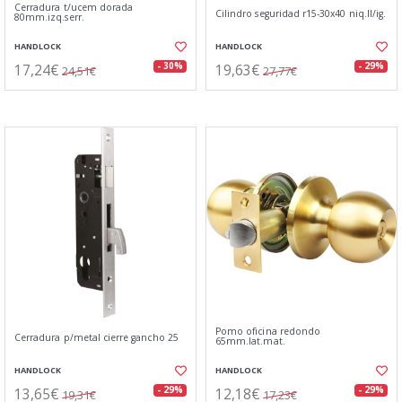
Cerradura t/ucem dorada
Cilindro seguridad r15-30x40 niq.ll/ig.
80mm.izq.serr.
HANDLOCK
HANDLOCK
17,24€
19,63€
- 30%
- 29%
24,51€
27,77€
Pomo oficina redondo
Cerradura p/metal cierre gancho 25
65mm.lat.mat.
HANDLOCK
HANDLOCK
13,65€
12,18€
- 29%
- 29%
19,31€
17,23€