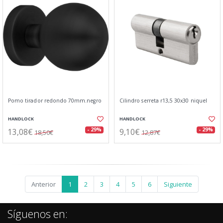
Pomo tirador redondo 70mm.negro
Cilindro serreta r13,5 30x30 niquel
HANDLOCK
HANDLOCK
13,08€
9,10€
- 29%
- 29%
18,50€
12,87€
Anterior
1
2
3
4
5
6
Siguiente
Síguenos en: