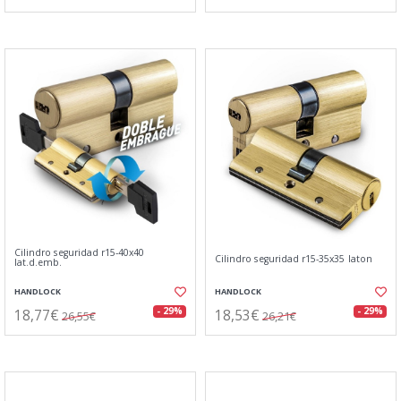
Cilindro seguridad r15-40x40
Cilindro seguridad r15-35x35 laton
lat.d.emb.
HANDLOCK
HANDLOCK
18,77€
18,53€
- 29%
- 29%
26,55€
26,21€