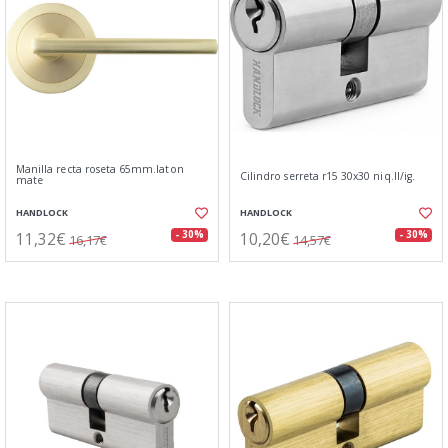
Manilla recta roseta 65mm.laton
Cilindro serreta r15 30x30 niq.ll/ig.
mate
HANDLOCK
HANDLOCK
11,32€
10,20€
- 30%
- 30%
16,17€
14,57€