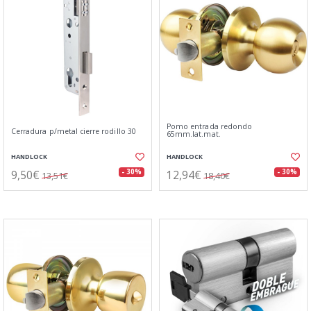
Pomo entrada redondo
Cerradura p/metal cierre rodillo 30
65mm.lat.mat.
HANDLOCK
HANDLOCK
9,50€
12,94€
- 30%
- 30%
13,51€
18,40€