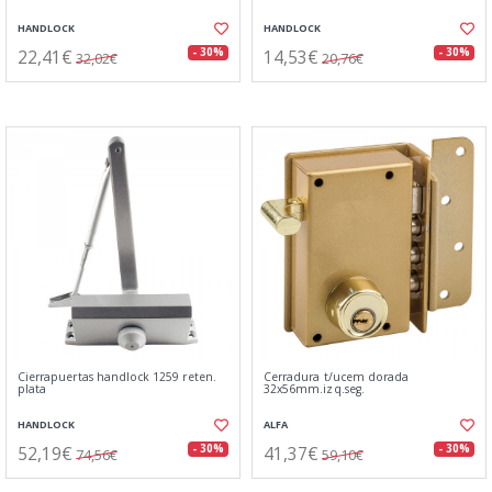
HANDLOCK
HANDLOCK
22,41€
14,53€
- 30%
- 30%
32,02€
20,76€
Cierrapuertas handlock 1259 reten.
Cerradura t/ucem dorada
plata
32x56mm.izq.seg.
HANDLOCK
ALFA
52,19€
41,37€
- 30%
- 30%
74,56€
59,10€