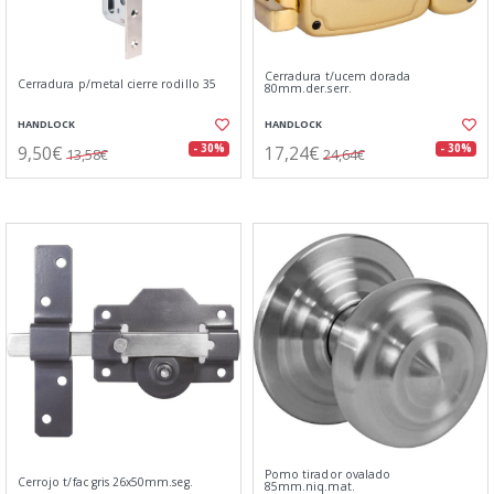
Cerradura t/ucem dorada
Cerradura p/metal cierre rodillo 35
80mm.der.serr.
HANDLOCK
HANDLOCK
9,50€
17,24€
- 30%
- 30%
13,58€
24,64€
Pomo tirador ovalado
Cerrojo t/fac gris 26x50mm.seg.
85mm.niq.mat.