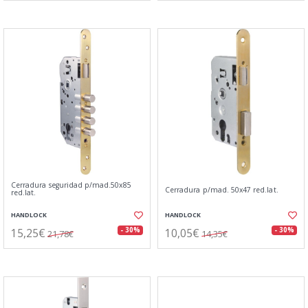
Cerradura seguridad p/mad.50x85
Cerradura p/mad. 50x47 red.lat.
red.lat.
HANDLOCK
HANDLOCK
15,25€
10,05€
- 30%
- 30%
21,78€
14,35€