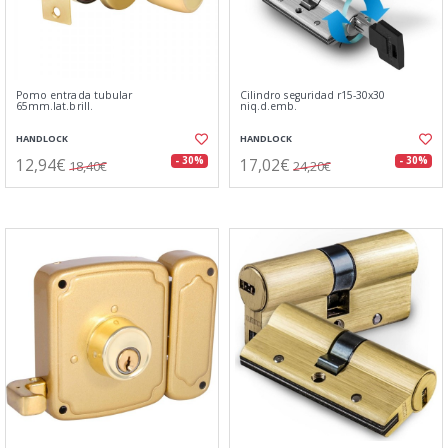
Pomo entrada tubular
Cilindro seguridad r15-30x30
65mm.lat.brill.
niq.d.emb.
HANDLOCK
HANDLOCK
12,94€
17,02€
- 30%
- 30%
18,40€
24,20€