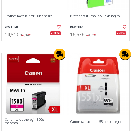
Brother botella btd180bk negro
Brother cartucho lc221bkb negro
BROTHER
BROTHER
14,51€
16,63€
- 20%
- 20%
18,14€
20,79€
Canon cartucho pgi-1500xlm
Canon cartucho cli-551bk xl negro
magenta