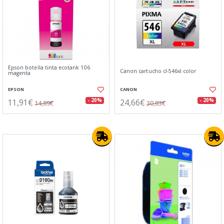
Epson botella tinta ecotank 106
Canon cartucho cl-546xl color
magenta
EPSON
CANON
11,91€
24,66€
- 20%
- 20%
14,89€
30,83€