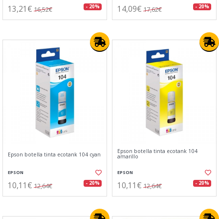
13,21€
14,09€
- 20%
- 20%
16,52€
17,62€
Epson botella tinta ecotank 104
Epson botella tinta ecotank 104 cyan
amarillo
EPSON
EPSON
10,11€
10,11€
- 20%
- 20%
12,64€
12,64€