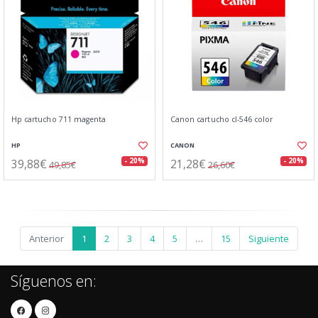
Hp cartucho 711 magenta
Canon cartucho cl-546 color
HP
CANON
39,88€
21,28€
- 20%
- 20%
49,85€
26,60€
Anterior
1
2
3
4
5
…
15
Siguiente
Síguenos en: