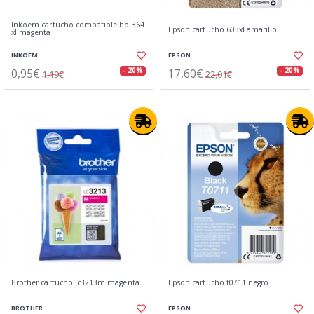
Inkoem cartucho compatible hp 364
Epson cartucho 603xl amarillo
xl magenta
INKOEM
EPSON
0,95€
17,60€
- 20%
- 20%
1,19€
22,01€
Brother cartucho lc3213m magenta
Epson cartucho t0711 negro
BROTHER
EPSON