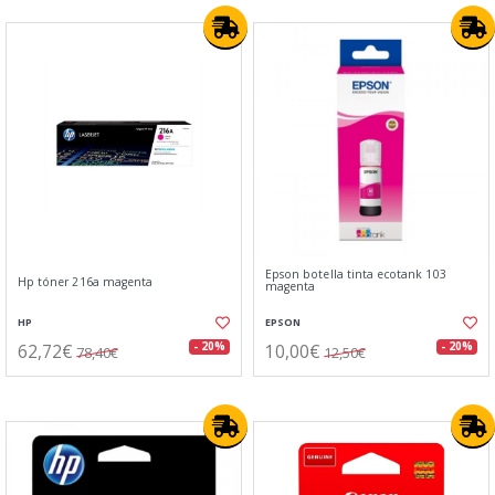
Epson botella tinta ecotank 103
Hp tóner 216a magenta
magenta
HP
EPSON
62,72€
10,00€
- 20%
- 20%
78,40€
12,50€