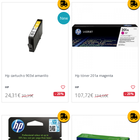
New
Hp cartucho 903xl amarillo
Hp tóner 201a magenta
HP
HP
24,31€
107,72€
- 20%
- 20%
30,39€
134,66€