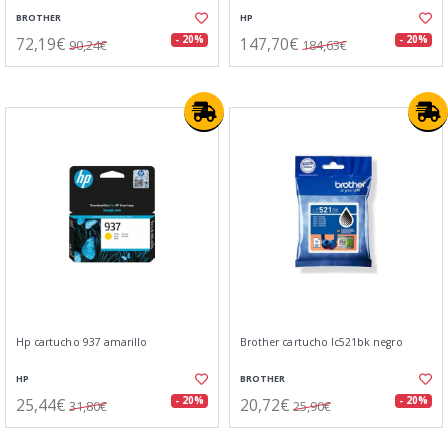
BROTHER
HP
72,19€
147,70€
- 20%
- 20%
90,24€
184,63€
Hp cartucho 937 amarillo
Brother cartucho lc521bk negro
HP
BROTHER
25,44€
20,72€
- 20%
- 20%
31,80€
25,90€