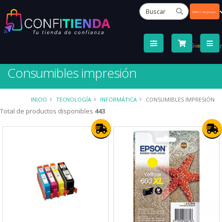
Powered
by
Tra
Consumibles impresión
INICIO
TECNOLOGÍA
INFORMÁTICA
CONSUMIBLES IMPRESIÓN
Total de productos disponibles
443