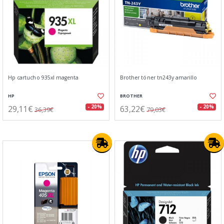
Hp cartucho 935xl magenta
Brother tóner tn243y amarillo
HP
BROTHER
29,11€
63,22€
- 20%
- 20%
36,39€
79,03€