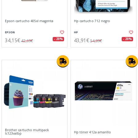
Epson cartucho 405xl magenta
Hp cartucho 712 negro
EPSON
HP
34,15€
43,91€
- 20%
- 20%
42,69€
54,89€
Brother cartucho multipack
Hp tóner 412a amarillo
lc123valbp