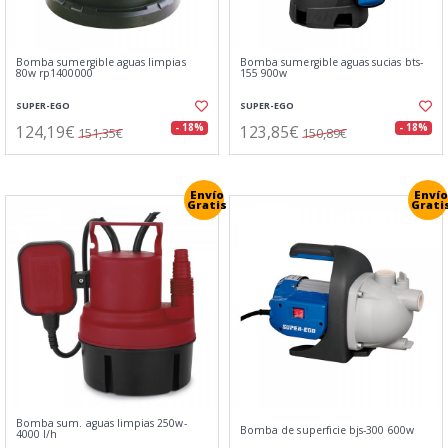
Bomba sumergible aguas limpias
Bomba sumergible aguas sucias bts-
80w rp1400000
155 900w
SUPER-EGO
SUPER-EGO
124,19€
123,85€
- 18%
- 18%
151,35€
150,89€
Envío
Envío
Gratis
Grati
Bomba sum. aguas limpias 250w-
Bomba de superficie bjs-300 600w
4000 l/h