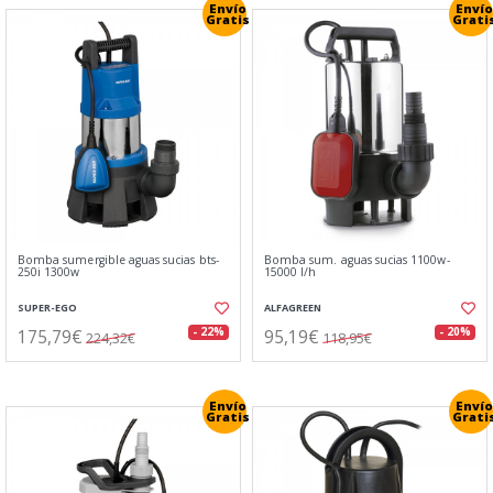
Envío
Envío
Gratis
Grati
Bomba sumergible aguas sucias bts-
Bomba sum. aguas sucias 1100w-
250i 1300w
15000 l/h
SUPER-EGO
ALFAGREEN
175,79€
95,19€
- 22%
- 20%
224,32€
118,95€
Envío
Envío
Gratis
Grati