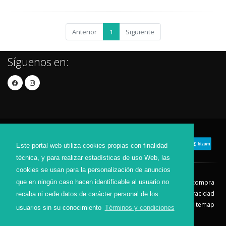
Anterior
1
Siguiente
Síguenos en:
Este portal web utiliza cookies propias con finalidad
técnica, y para realizar estadísticas de uso Web, las
cookies se usan para la personalización de anuncios
que en ningún caso hacen identificable al usuario no
Contacto
Aviso Legal
Condiciones de compra
Política de envíos
Política de devolución
Política de Privacidad
recaba ni cede datos de carácter personal de los
Política de Cookies
Sitemap
usuarios sin su conocimiento
Términos y condiciones
© 2026 - Todos los derechos reservados.