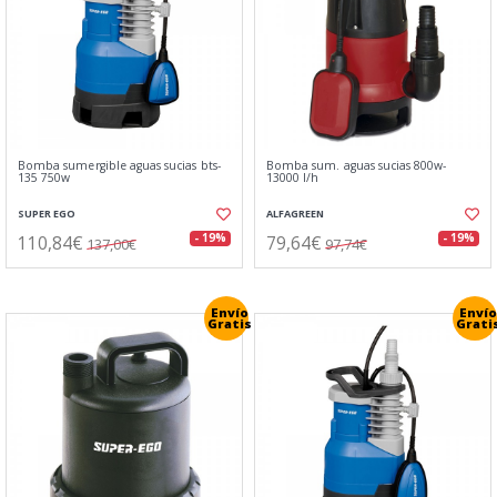
Bomba sumergible aguas sucias bts-
Bomba sum. aguas sucias 800w-
135 750w
13000 l/h
SUPER EGO
ALFAGREEN
110,84€
79,64€
- 19%
- 19%
137,00€
97,74€
Envío
Envío
Gratis
Grati