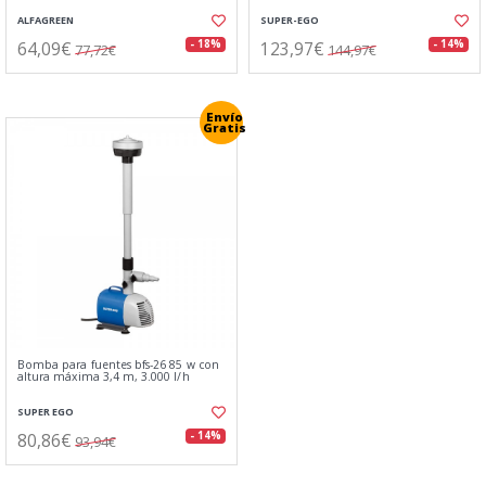
ALFAGREEN
SUPER-EGO
64,09€
123,97€
- 18%
- 14%
77,72€
144,97€
Envío
Gratis
Bomba para fuentes bfs-26 85 w con
altura máxima 3,4 m, 3.000 l/h
SUPER EGO
80,86€
- 14%
93,94€