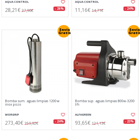
AQUA CONTROL
AQUA CONTROL
28,21€
11,16€
- 26%
- 24%
37,96€
14,71€
Envío
Envío
Gratis
Grati
Bomba sum. aguas limpias 1200w
Bomba sup. aguas limpias 800w-3200
inox pozo
l/h
WORGRIP
ALFAGREEN
273,40€
93,65€
- 24%
- 23%
359,92€
121,13€