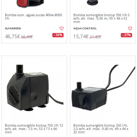
Bomba sum. aguas sucias 400w-8000
Bomba sumergible biotop 350 l/h 5
l/h
w/h, alt. max.: 0,65 m, 59 x 46 x 52
mm
ALFAGREEN
AQUA CONTROL
46,75€
15,74€
- 30%
- 27%
66,46€
21,42€
Bomba sumergible biotop 750 l/h 12
Bomba sumergible biotop 250 l/h,
w/h, alt. max.: 1,5 m, 53 x 73 x 66
2,5 w/h, alt. max.: 0,65 m, 49 x 44 x
mm
32 mm