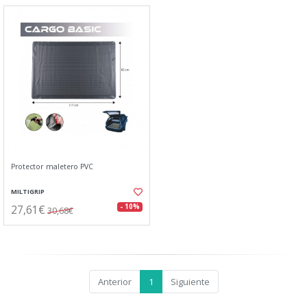
Protector maletero PVC
MILTIGRIP
27,61€
- 10%
30,68€
Anterior
1
Siguiente