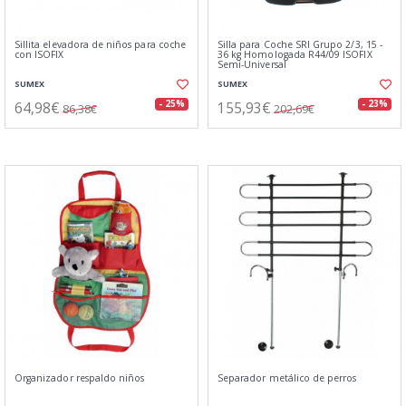
Sillita elevadora de niños para coche
Silla para Coche SRI Grupo 2/3, 15 -
con ISOFIX
36 kg Homologada R44/09 ISOFIX
Semi-Universal
SUMEX
SUMEX
64,98€
155,93€
- 25%
- 23%
86,38€
202,69€
Organizador respaldo niños
Separador metálico de perros