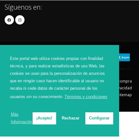
Síguenos en:
Este portal web utiliza cookies propias con finalidad
técnica, y para realizar estadísticas de uso Web, las
cookies se usan para la personalización de anuncios
que en ningún caso hacen identificable al usuario no
Contacto
Aviso Legal
Condiciones de compra
Política de envíos
Política de devolución
Política de Privacidad
recaba ni cede datos de carácter personal de los
Política de Cookies
Sitemap
usuarios sin su conocimiento
Términos y condiciones
© 2026 - Todos los derechos reservados.
Más
¡Acepto!
Rechazar
Configurar
Información