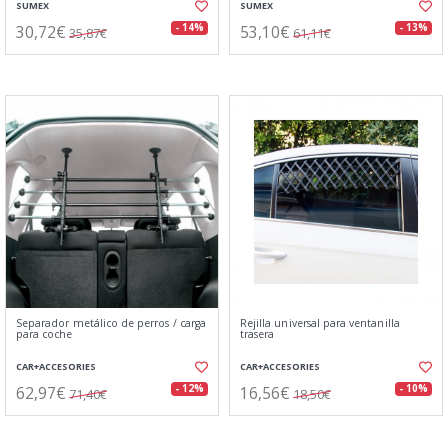
SUMEX
SUMEX
30,72€
53,10€
- 14%
- 13%
35,87€
61,11€
Separador metálico de perros / carga
Rejilla universal para ventanilla
para coche
trasera
CAR+ACCESORIES
CAR+ACCESORIES
62,97€
16,56€
- 12%
- 10%
71,40€
18,50€