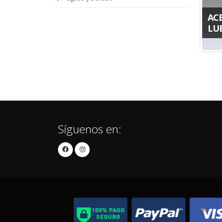
ACE
LU
Síguenos en: