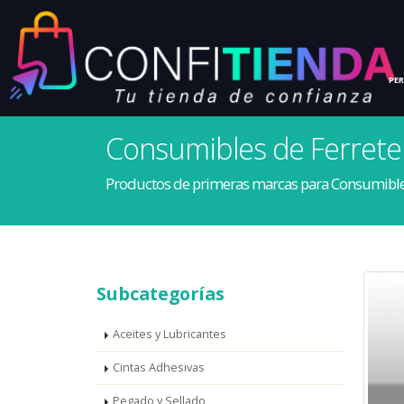
INICIO
HOGAR
PE
Consumibles de Ferrete
Productos de primeras marcas para Consumibles
Subcategorías
Aceites y Lubricantes
Cintas Adhesivas
Pegado y Sellado