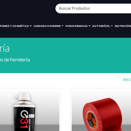
RFUMES Y COSMÉTICA
CUIDADO E HIGIENE
PARAFARMACIA
AUTOMÓVIL
NUTRICIÓN
ría
 de Ferretería
INIC