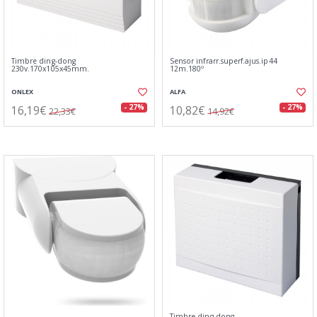
Timbre ding-dong
Sensor infrarr.superf.ajus.ip44
230v.170x105x45mm.
12m.180º
ONLEX
ALFA
16,19€
10,82€
- 27%
- 27%
22,33€
14,92€
Timbre ding-dong