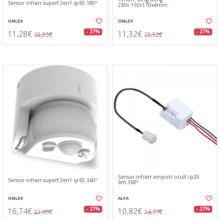
Sensor infrarr.superf.2en1 ip65 180º
230v.110x110x4mm.
ONLEX
ONLEX
11,28€
11,32€
- 27%
- 27%
15,55€
15,52€
Sensor infrarr.empotr.ocult.ip20
Sensor infrarr.superf.2en1 ip65 360º
6m.360º
ONLEX
ALFA
16,74€
10,82€
- 27%
- 27%
22,95€
14,77€