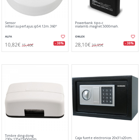
Sensor
Powerbank tipo-c
infrarr.superf.ajus.ip54.12m.360º
inalamb.magnet.5000mah.
ALFA
ONLEX
10,82€
28,10€
- 30%
- 30%
15,46€
39,95€
Timbre ding-dong
Caja fuerte electronica 20x31x20cm.
230v.135x79x50mm.