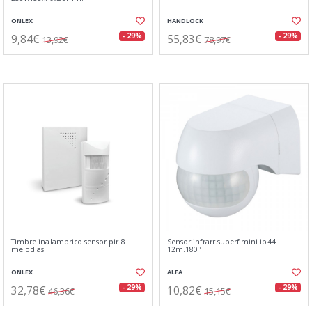
ONLEX
HANDLOCK
9,84€
55,83€
- 29%
- 29%
13,92€
78,97€
Timbre inalambrico sensor pir 8
Sensor infrarr.superf.mini ip44
melodias
12m.180º
ONLEX
ALFA
32,78€
10,82€
- 29%
- 29%
46,36€
15,15€