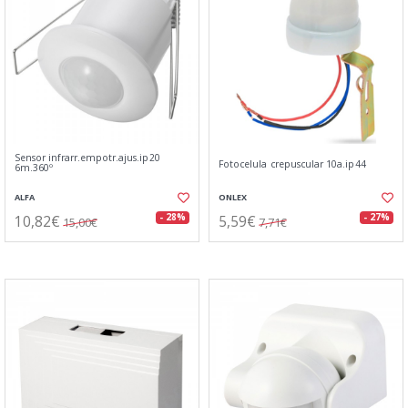
Sensor infrarr.empotr.ajus.ip20
Fotocelula crepuscular 10a.ip44
6m.360º
ALFA
ONLEX
10,82€
5,59€
- 28%
- 27%
15,00€
7,71€