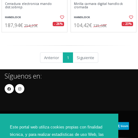
Cerradura electronica mando
Mirilla camara digital handlock
dist.sobrep.
cromada
HANDLOCK
HANDLOCK
187,94€
104,42€
- 26%
- 23%
254,20€
135,68€
Anterior
1
Siguiente
Síguenos en:
Este portal web utiliza cookies propias con finalidad
técnica, y para realizar estadísticas de uso Web, las