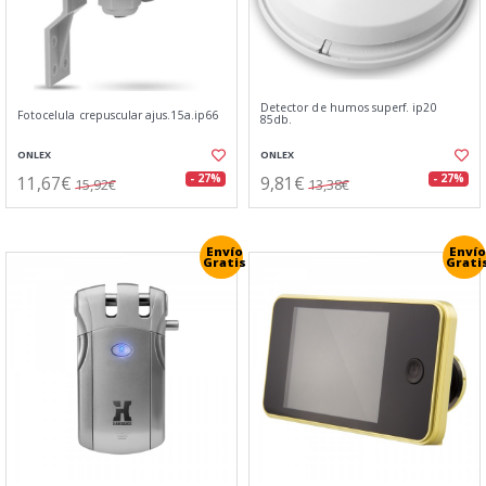
Detector de humos superf. ip20
Fotocelula crepuscular ajus.15a.ip66
85db.
ONLEX
ONLEX
11,67€
9,81€
- 27%
- 27%
15,92€
13,38€
Envío
Envío
Gratis
Grati