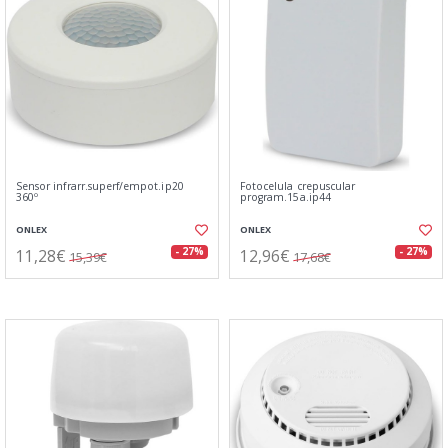
Sensor infrarr.superf/empot.ip20
Fotocelula crepuscular
360º
program.15a.ip44
ONLEX
ONLEX
11,28€
12,96€
- 27%
- 27%
15,39€
17,68€