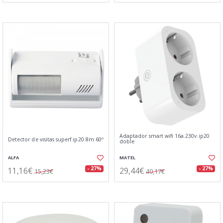
Adaptador smart wifi 16a.230v.ip20
Detector de visitas superf.ip20 8m.60º
doble
ALFA
MATEL
11,16€
29,44€
- 27%
- 27%
15,23€
40,17€