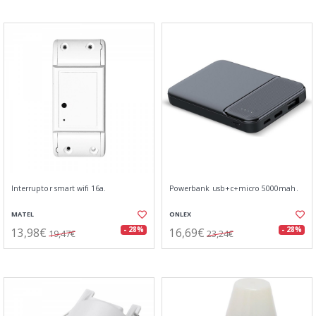
Interruptor smart wifi 16a.
Powerbank usb+c+micro 5000mah.
MATEL
ONLEX
13,98€
16,69€
- 28%
- 28%
19,47€
23,24€