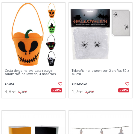
Cesta de goma eva para recoger
Telaraña halloween con 2 arañas 50 x
caramelos halloween, 4 modelos
40 cm
BASICS
SIN MARCA
3,85€
1,76€
- 28%
- 28%
5,36€
2,45€