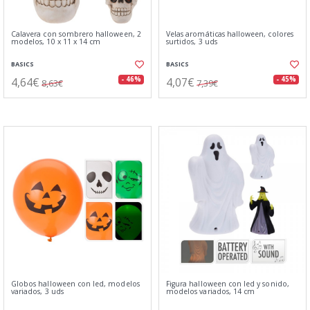
Calavera con sombrero halloween, 2
Velas aromáticas halloween, colores
modelos, 10 x 11 x 14 cm
surtidos, 3 uds
BASICS
BASICS
4,64€
4,07€
- 46%
- 45%
8,63€
7,39€
Globos halloween con led, modelos
Figura halloween con led y sonido,
variados, 3 uds
modelos variados, 14 cm