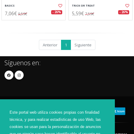
BASICS
TRICK OR TREAT
7,06€
5,59€
- 26%
- 26%
9,59€
7,59€
Anterior
1
Siguiente
Síguenos en:
Este portal web utiliza cookies propias con finalidad
técnica, y para realizar estadísticas de uso Web, las
cookies se usan para la personalización de anuncios
que en ningún caso hacen identificable al usuario no