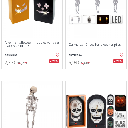
Farolillo halloween modelos variados
Guirnalda 10 leds halloween a pilas
(pack 3 unidades)
GRUNDIG
ARTICASA
7,37€
6,93€
- 28%
- 28%
10,21€
9,60€