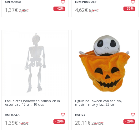
SIN MARCA
EDM PRODUCT
1,37€
4,62€
- 42%
- 30%
2,38€
6,57€
Esqueletos halloween brillan en la
Figura halloween con sonido,
oscuridad 15 cm, 10 uds
movimiento y luz, 23 cm
ARTICASA
BASICS
1,39€
20,11€
- 29%
- 29%
1,95€
28,15€