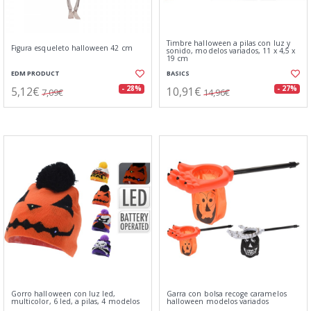
Timbre halloween a pilas con luz y
Figura esqueleto halloween 42 cm
sonido, modelos variados, 11 x 4,5 x
19 cm
EDM PRODUCT
BASICS
5,12€
10,91€
- 28%
- 27%
7,09€
14,96€
Gorro halloween con luz led,
Garra con bolsa recoge caramelos
multicolor, 6 led, a pilas, 4 modelos
halloween modelos variados